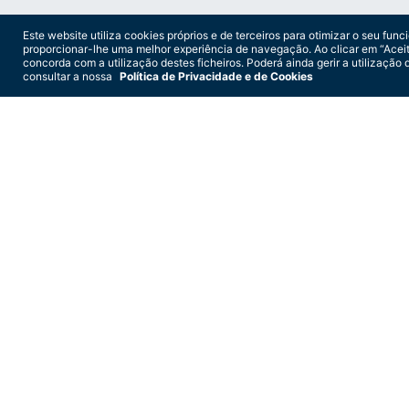
Este website utiliza cookies próprios e de terceiros para otimizar o seu fun
proporcionar-lhe uma melhor experiência de navegação. Ao clicar em “Aceit
concorda com a utilização destes ficheiros. Poderá ainda gerir a utilização 
consultar a nossa
Política de Privacidade e de Cookies
GRUPO VASP
Em 1975 um empreendedor português ap
primeiros anos a empresa cresceu maior
1984, viu a sua estrutura acionista alt
Durante os anos 80 e 90 a VASP constr
Em junho de 2000 obteve a sua certif
tornou-se líder de mercado após uma 
Em 2006 iniciou uma estratégia de di
atualmente constituem o Universo VA