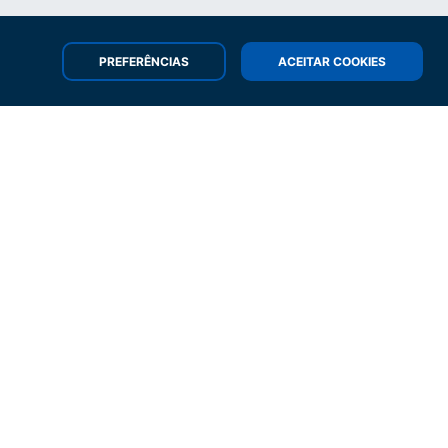
PREFERÊNCIAS
ACEITAR COOKIES
ara criar o grupo VASP. Ao longo dos
os jornais líderes de mercado e, em
tência do seu serviço aos editores.
tualmente ISO 9001:2008). Em 2002
 Grupo Portugal Telecom).
igem a um conjunto de empresas que