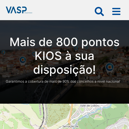
×
Mais de 800 pontos
KIOS à sua
VASP
Expresso
disposição!
Particulares
Empresas
Garantimos a cobertura de mais de 90% dos concelhos a nível nacional
Enviar
Devolver
Rede
kios