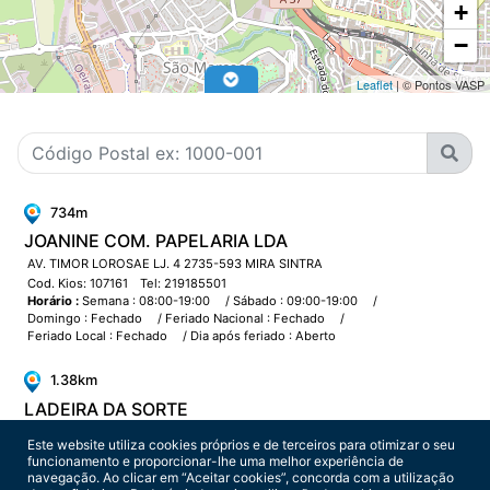
+
−
Leaflet
| © Pontos VASP
734m
JOANINE COM. PAPELARIA LDA
AV. TIMOR LOROSAE LJ. 4 2735-593 MIRA SINTRA
Cod. Kios: 107161
Tel: 219185501
Horário :
Semana : 08:00-19:00
/
Sábado : 09:00-19:00
/
Domingo : Fechado
/
Feriado Nacional : Fechado
/
Feriado Local : Fechado
/
Dia após feriado : Aberto
1.38km
LADEIRA DA SORTE
R CANDIDO REIS 12 LJ 6 2735-086 AGUALVA-CACÉM
Este website utiliza cookies próprios e de terceiros para otimizar o seu
Cod. Kios: 109657
funcionamento e proporcionar-lhe uma melhor experiência de
Horário :
Semana : 08:30-13:00 14:00-19:30
/
Sábado : 08:00-13:00
/
navegação. Ao clicar em “Aceitar cookies”, concorda com a utilização
Domingo : Fechado
/
Feriado Nacional : Fechado
/