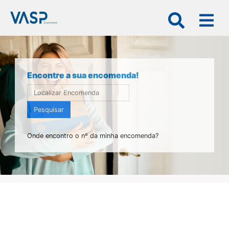
×
Encontre a sua encomenda!
VASP
Expresso
Pesquisar
Particulares
Onde encontro o nº da minha encomenda?
Empresas
Rede
kios
Frota
Notícias