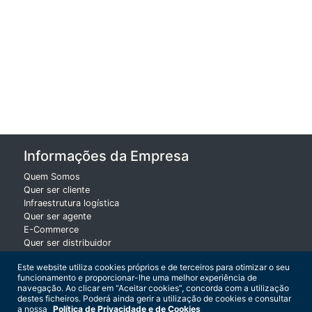
de
Transporte
Track
and
Trace
Informações da Empresa
Quem Somos
Quer ser cliente
Infraestrutura logística
Quer ser agente
E-Commerce
Quer ser distribuidor
Este website utiliza cookies próprios e de terceiros para otimizar o seu
Delegações
funcionamento e proporcionar-lhe uma melhor experiência de
navegação. Ao clicar em “Aceitar cookies”, concorda com a utilização
Sede
destes ficheiros. Poderá ainda gerir a utilização de cookies e consultar
a nossa
Política de Privacidade e de Cookies
Lisboa