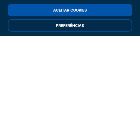
MLP-Quinta do Grajal
ACEITAR COOKIES
Venda Seca
2739-511 Agualva Cacém
PREFERÊNCIAS
Porto
Estrada Nacional
N.14 Km 7,05
Lugar de Pinta
4474-002 Maia
Coimbra
Parque Industrial de Taveiro - Lt.7
3045-504 Taveiro
Algarve
Parque Comercial do Algarve
LANKA - Guia
8200-425 Guia - Albufeira
Termos e Condições
Privacidade e Cookies
Resolução Alternativa de Litígios
Termos e Condições
Gerais de Transporte